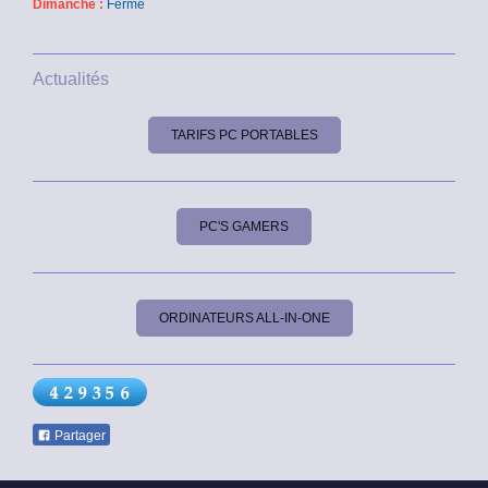
Dimanche :
Fermé
Actualités
TARIFS PC PORTABLES
PC'S GAMERS
ORDINATEURS ALL-IN-ONE
Partager